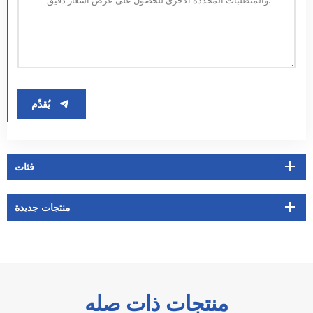
يُقدِّم
فئات
منتجات جديدة
منتجات ذات صله