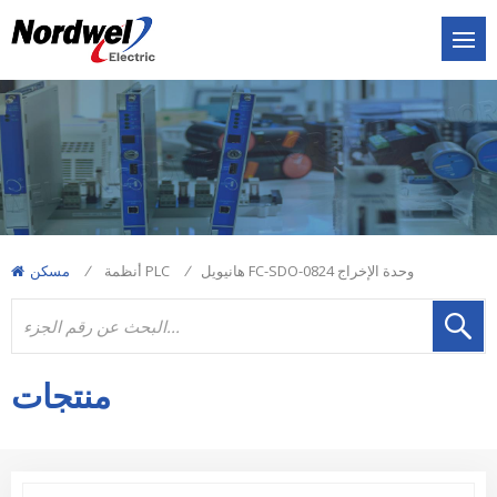
هانيويل FC-SDO-0824 وحدة الإخراج
/
أنظمة PLC
/
مسكن
منتجات