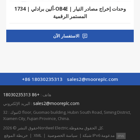
ألين برادلي | 1734-OB4E | وحدات إخراج مصادر التيار
المستمر الرقمية
الاستفسار الآن
+86 18030235313
sales2@mooreplc.com
+86 18030235313
هاتف :
sales2@mooreplc.com
البريد الإلكتروني :
تبوك : 32D floor, Guomao building, Hubin South Road, Siming District,
Xiamen City, Fujian Province, China.
كل الحقوق محفوظة.
Nordwel Electric.
حقوق النشر © 2026
شبكة IPv6 مدعومة
|
سياسة الخصوصية
|
XML
|
خريطة الموقع