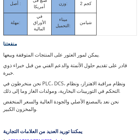
صنع فى
2 كجم
وزن:
أصل :
أمريكا
في
ميناء
شيامن
الأوراق
مهلة:
التحميل:
المالية
منفعتنا
يمكن لمور العثور على المنتجات المتوقفة وبيعها.
قادر على تقديم حلول الأتمتة والدعم الفني من قبل خبراء ذوي
خبرة.
نحن منخرطون في PLC، DCS، ونظام مراقبة الاهتزاز، ونظام
التحكم في التوربينات البخارية، ومولدات الغاز وما إلى ذلك.
نحن نعد بالمصنع الأصلي والجودة العالية والسعر المنخفض
والمخزون الكبير.
يمكننا توريد العديد من العلامات التجارية