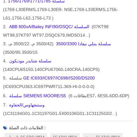
سلسلة 1756/1769/1771/1785
1.
(1769-L30ERMS،1769-L30ER-
NSE،1769-L33ERMS،1756-
L61،1756-L62،1756-L73
)
(07KT98
ABB 800xA/Bailey INFI90/DSQC/ السلسلة
2.
WT98,07KT97 WT97,DSQC679,IMDSO14...)
سلسلة بنتلي نيفادا 3500/3300
(3500/42 م، 3500/22 م،
3.
3500/95.3500/15)
سلسلة شنايدر موديكون
4.
(140CPU65150،140CPU67060،140CRA،140CPS)
IC693/IC697/IC698/IS200/DS200
GE
5. سلسلة
(IC693CPU363،IC697PWR711،369-HI-0-0-0-0)
(بطاقات 6ES7، 6ES5،6DD،6DP)
سلسلة SIEMENS MOORE/S5
6.
وستنجهاوس/الحفاوة
7.
(1C31194G01،1C31197G01،5X00106G01،1C31125G02...)
العلامات ذات الصلة :