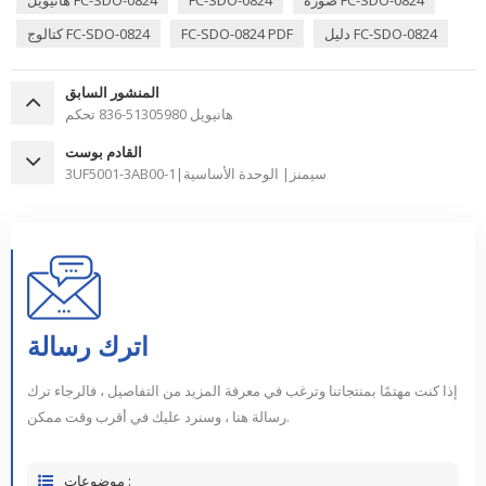
صورة FC-SDO-0824
FC-SDO-0824
هانيويل FC-SDO-0824
دليل FC-SDO-0824
FC-SDO-0824 PDF
كتالوج FC-SDO-0824
المنشور السابق
هانيويل 51305980-836 تحكم
القادم بوست
3UF5001-3AB00-1|سيمنز| الوحدة الأساسية
اترك رسالة
إذا كنت مهتمًا بمنتجاتنا وترغب في معرفة المزيد من التفاصيل ، فالرجاء ترك
رسالة هنا ، وسنرد عليك في أقرب وقت ممكن.
موضوعات :