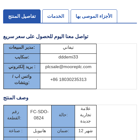
الأجزاء الموصى بها
الخدمات
تفاصيل المنتج
تواصل معنا اليوم للحصول على سعر سريع
تيفاني
مدير المبيعات:
dddemi33
سكايب:
plcsale@mooreplc.com
بريد إلكتروني :
واتس اب /
+86 18030235313
ويتشات:
وصف المنتج
علامة
FC-SDO-
رقم
تجارية
حالة:
0824
القطعة:
جديدة
12 شهر
ضمان:
هانيويل
صناعة :