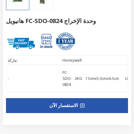
هانيويل FC-SDO-0824 وحدة الإخراج
Honeywell
ماركة:
FC-
:
SDO-
2KG
11cmx5.3cmx6.5cm
USA
0824
الاستفسار الآن