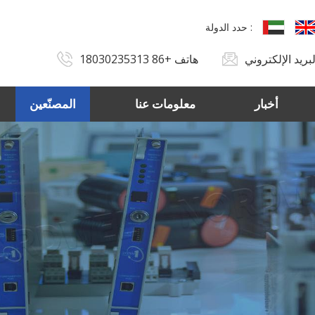
حدد الدولة :
هاتف
+86 18030235313
أخبار
معلومات عنا
المصنّعين