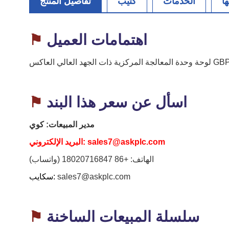
ا
الخدمات
كتيب
تفاصيل المنتج
اهتمامات العميل
⚑
اسأل
عن سعر هذا البند
⚑
مدير المبيعات:
كوي
sales7@askplc.com
البريد الإلكتروني:
الهاتف:
+86 18020716847 (واتساب)
sales7@askplc.com
سكايب:
سلسلة
المبيعات الساخنة
⚑