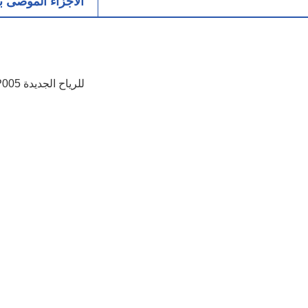
الأجزاء الموصى به
لوحة وحدة المعالجة المركزية ذات الجهد العالي العاكس GBP005 للرياح الجديدة