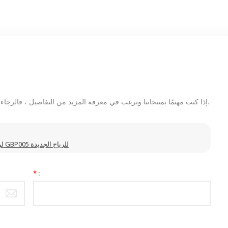
إذا كنت مهتمًا بمنتجاتنا وترغب في معرفة المزيد من التفاصيل ، فالرجاء ترك رسالة هنا ، وسنرد عليك في أقرب وقت ممكن.
لوحة وحدة المعالجة المركزية ذات الجهد العالي العاكس GBP005 للرياح الجديدة
*
: