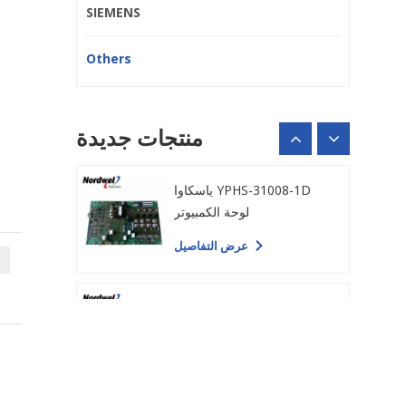
عرض التفاصيل
SIEMENS
Others
ياسكاوا YPHS-31008-1D
لوحة الكمبيوتر
عرض التفاصيل
منتجات جديدة
شنايدر PN658743P4 لوحة
الطاقة
عرض التفاصيل
195187A04 محرك لوحة
الطاقة
عرض التفاصيل