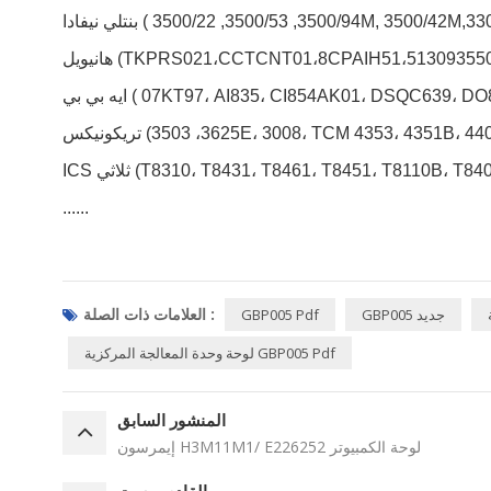
3500/53, 3500/22M, 3500/42M,3301809000)
TKPRS021،CCTCNT01،8CPAIH51،51309355001،1000)
07KT97، AI835، CI854AK01، DSQC639، DO810، )
ونيكس (3625، 3503E، 3008، TCM 4353، 4351B، 4409)
T8310، T8431، T8461، T8451، T8110B، T8403، T3481)
......
العلامات ذات الصلة :
GBP005 جديد
GBP005 Pdf
لوحة وحدة المعالجة المركزية GBP005 Pdf
المنشور السابق
إيمرسون H3M11M1/ E226252 لوحة الكمبيوتر
القادم بوست