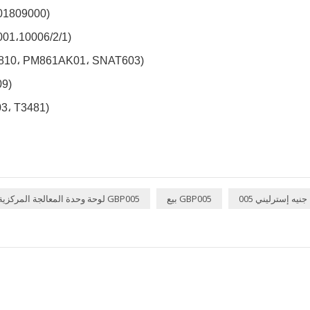
بنتلي نيفادا ( 3500/94, 
هانيويل (6/2/1
ايه بي بي ( PM861AK01، SNAT603
تريك
ICS ثلاثي (
جنيه إسترليني 005
بيع GBP005
لوحة وحدة المعالجة المركزية GBP005