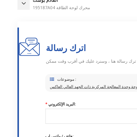
195187A04 محرك لوحة الطاقة
اترك رسالة
موضوعات :
البريد الإلكتروني:
*
هاتف / واتس اب: