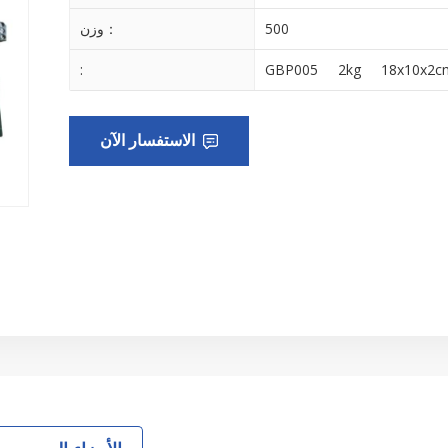
500
وزن：
:
GBP005
2kg
18x10x2c
الاستفسار الآن