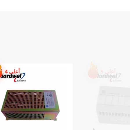
عرض التفاصيل
GE IC660BBA025 Block 24
/ 48Vdc المصدر الحالي
التناظري 6 مخرجات
عرض التفاصيل
1746-OB16E وحدة إخراج
أعلى 6
أعلى 5
التيار المستمر ذات المصادر
المعزولة
عرض التفاصيل
وحدة الإدخال الرقمية GE
IC200MDL632
عرض التفاصيل