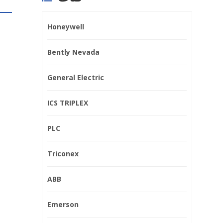
Honeywell
Bently Nevada
General Electric
ICS TRIPLEX
PLC
Triconex
ABB
شنايدر NHA19377 لوحة
Emerson
الترشيح