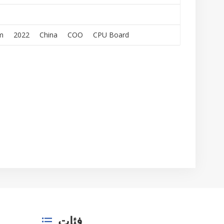
m
2022
China
COO
CPU Board
فئات