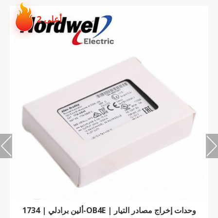
أعلى 2
ألين برادلي | 1734-OB4E | وحدات إخراج مصادر التيار