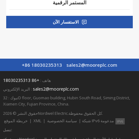
المستمر الرقمية
الاستفسار الآن
+86 18030235313
sales2@mooreplc.com
+86 18030235313
هاتف :
sales2@mooreplc.com
البريد الإلكتروني :
تبوك : 32D floor, Guomao building, Hubin South Road, Siming District,
Xiamen City, Fujian Province, China.
كل الحقوق محفوظة.
Nordwel Electric.
حقوق النشر © 2026
شبكة IPv6 مدعومة
|
سياسة الخصوصية
|
XML
|
خريطة الموقع
تنصل: