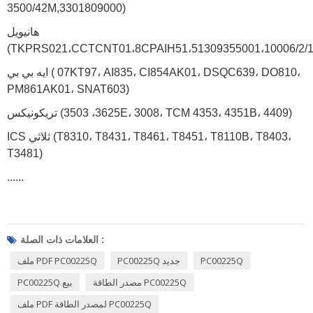
3500/42M,3301809000)
هانيويل
(TKPRS021،CCTCNT01،8CPAIH51،51309355001،10006/2/1
ايه بي بي ( 07KT97، AI835، CI854AK01، DSQC639، DO810،
PM861AK01، SNAT603)
تريكونيكس (3625، 3503E، 3008، TCM 4353، 4351B، 4409)
ICS ثلاثي (T8310، T8431، T8461، T8451، T8110B، T8403،
T3481)
......
العلامات ذات الصلة :
PC00225Q
PC00225Q جديد
ملف PDF PC00225Q
مصدر الطاقة PC00225Q
PC00225Q بيع
ملف PDF لمصدر الطاقة PC00225Q