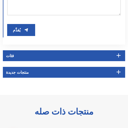
يُقدِّم
فئات
منتجات جديدة
منتجات ذات صله