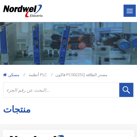
فاكون PC00225Q مصدر الطاقة
/
أنظمة PLC
/
مسكن
منتجات