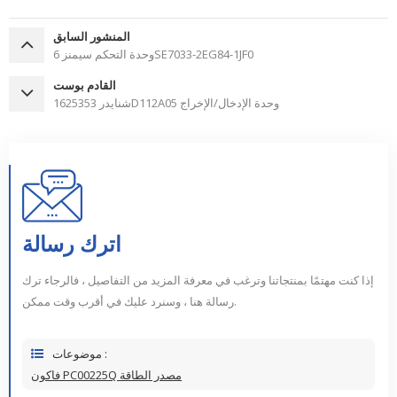
المنشور السابق
وحدة التحكم سيمنز 6SE7033-2EG84-1JF0
القادم بوست
شنايدر 1625353D112A05 وحدة الإدخال/الإخراج
اترك رسالة
إذا كنت مهتمًا بمنتجاتنا وترغب في معرفة المزيد من التفاصيل ، فالرجاء ترك
رسالة هنا ، وسنرد عليك في أقرب وقت ممكن.
موضوعات :
فاكون PC00225Q مصدر الطاقة