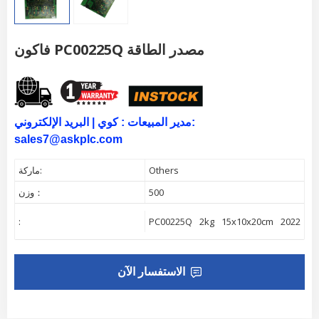
فاكون PC00225Q مصدر الطاقة
مدير المبيعات :
كوي |
البريد الإلكتروني:
sales7@askplc.com
Others
ماركة:
500
وزن：
:
PC00225Q
2kg
15x10x20cm
2022
Fi
الاستفسار الآن